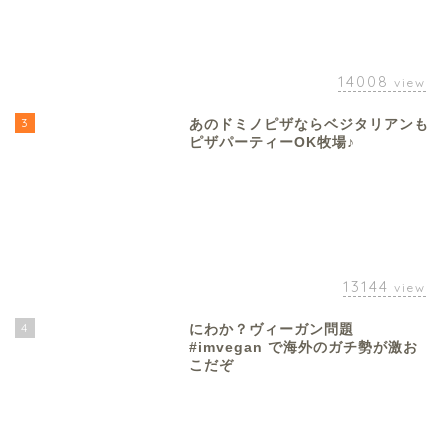
14008
view
3
あのドミノピザならベジタリアンも
ピザパーティーOK牧場♪
13144
view
4
にわか？ヴィーガン問題
#imvegan で海外のガチ勢が激お
こだぞ