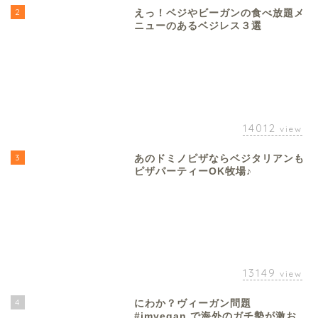
2
えっ！ベジやビーガンの食べ放題メ
ニューのあるベジレス３選
14012
view
3
あのドミノピザならベジタリアンも
ピザパーティーOK牧場♪
13149
view
4
にわか？ヴィーガン問題
#imvegan で海外のガチ勢が激お