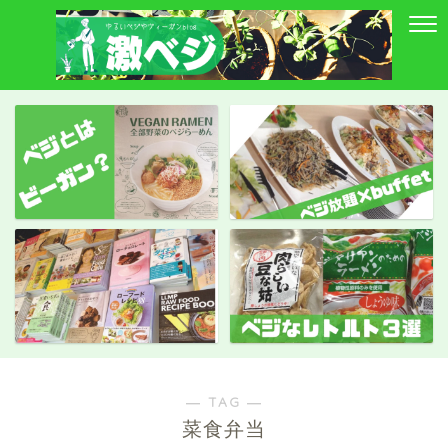
― TAG ―
菜食弁当